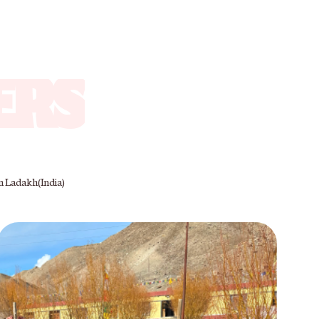
ERS
n Ladakh(India)