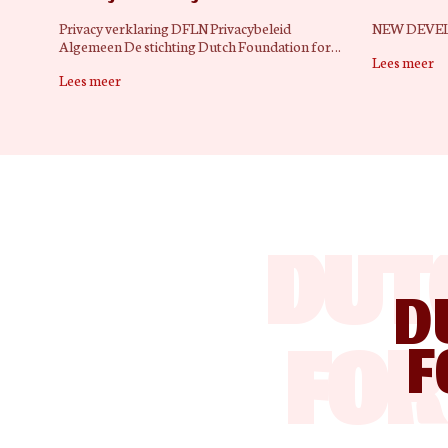
Privacy verklaring DFLN Privacybeleid
NEW DEVEL
Algemeen De stichting Dutch Foundation for…
Lees meer
Lees meer
DUT
D
FOR
F