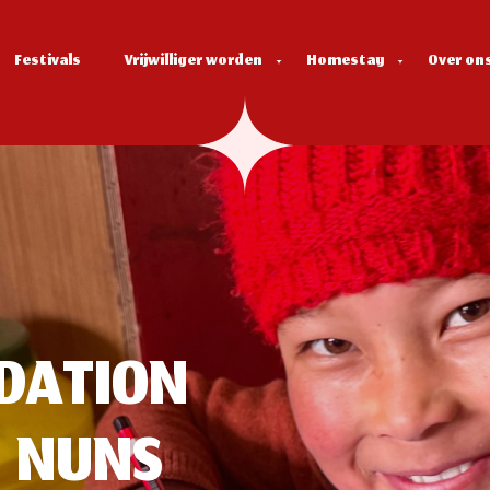
Festivals
Vrijwilliger worden
Homestay
Over on
DATION
I NUNS