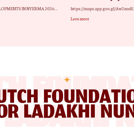
OPMENTS IN NYERMA 2026…
https://maps.app.goo.gl/Aw2mu
Lees meer
CH FOUNDA
UTCH FOUNDATI
 LADAKHI 
OR LADAKHI NU