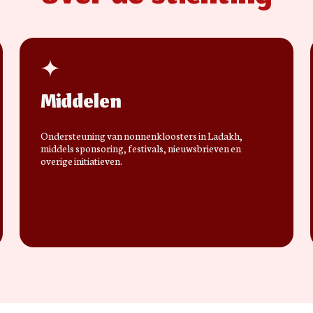
Middelen
Ondersteuning van nonnenkloosters in Ladakh,
middels sponsoring, festivals, nieuwsbrieven en
overige initiatieven.