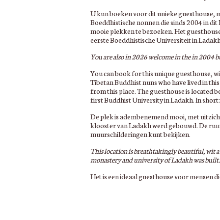
U kun boeken voor dit unieke guesthouse, m
Boeddhistische nonnen die sinds 2004 in dit
mooie plekken te bezoeken. Het guesthouse l
eerste Boeddhistische Universiteit in Ladak
You are also in 2026 welcome in the in 2004 b
You can book for this unique guesthouse, wit
Tibetan Buddhist nuns who have lived in this 
from this place. The guesthouse is located 
first Buddhist University in Ladakh. In short
De plek is adembenemend mooi, met uitzicht
klooster van Ladakh werd gebouwd. De ruïn
muurschilderingen kunt bekijken.
This location is breathtakingly beautiful, wit 
monastery and university of Ladakh was built. T
Het is een ideaal guesthouse voor mensen di