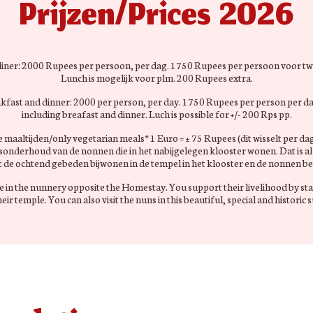
Prijzen/Prices 2026
n diner: 2000 Rupees per persoon, per dag. 1750 Rupees per persoon voor 
Lunch is mogelijk voor plm. 200 Rupees extra.
akfast and dinner: 2000 per person, per day. 1750 Rupees per person per d
including breafast and dinner. Luch is possible for +/- 200 Rps pp.
 maaltijden/only vegetarian meals* 1 Euro = ± 75 Rupees (dit wisselt per dag
onderhoud van de nonnen die in het nabijgelegen klooster wonen. Dat is al
 de ochtend gebeden bijwonen in de tempel in het klooster en de nonnen be
ve in the nunnery opposite the Homestay. You support their livelihood by sta
heir temple. You can also visit the nuns in this beautiful, special and historic