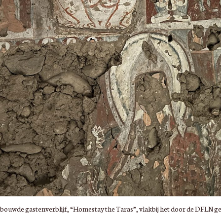
gebouwde gastenverblijf, “Homestay the Taras”, vlakbij het door de DFLN 