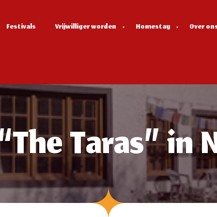
Festivals
Vrijwilliger worden
Homestay
Over on
“The Taras” in