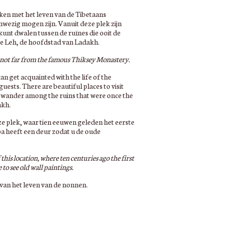
ken met het leven van de Tibetaans
nwezig mogen zijn. Vanuit deze plek zijn
unt dwalen tussen de ruïnes die ooit de
ke Leh, de hoofdstad van Ladakh.
, not far from the famous Thiksey Monastery.
n get acquainted with the life of the
uests. There are beautiful places to visit
n wander among the ruins that were once the
akh.
e plek, waar tien eeuwen geleden het eerste
a heeft een deur zodat u de oude
his location, where ten centuries ago the first
to see old wall paintings.
 van het leven van de nonnen.