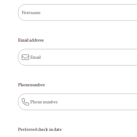
Firstname
Email address
Email
Phonenumber
Phone number
Preferred check-in date