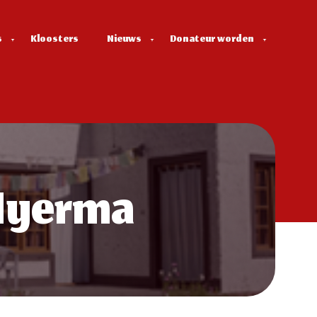
s
Kloosters
Nieuws
Donateur worden
 Nyerma