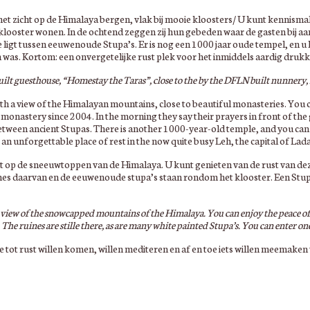
et zicht op de Himalaya bergen, vlak bij mooie kloosters/ U kunt kennisma
 klooster wonen. In de ochtend zeggen zij hun gebeden waar de gasten bij aa
igt tussen eeuwenoude Stupa’s. Er is nog een 1000 jaar oude tempel, en u k
h was. Kortom: een onvergetelijke rust plek voor het inmiddels aardig druk
uilt guesthouse, “Homestay the Taras”, close to the by the DFLN built nunnery
h a view of the Himalayan mountains, close to beautiful monasteries. You ca
monastery since 2004. In the morning they say their prayers in front of the g
between ancient Stupas. There is another 1000-year-old temple, and you ca
: an unforgettable place of rest in the now quite busy Leh, the capital of Lad
 op de sneeuwtoppen van de Himalaya. U kunt genieten van de rust van dez
es daarvan en de eeuwenoude stupa’s staan rondom het klooster. Een Stup
a view of the snowcapped mountains of the Himalaya. You can enjoy the peace of t
he ruines are stille there, as are many white painted Stupa’s. You can enter one 
e tot rust willen komen, willen mediteren en af en toe iets willen meemaken