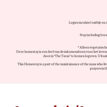
Logies inculsief ontbijt e
Stay including bre
* Alleen vegetarische
Deze homestay is een deel van de inkomensbron voor het levens
door in ‘The Taras’ te komen logeren. U kunt
This Homestay is a part of the maintainance of the nuns who li
prayers in t