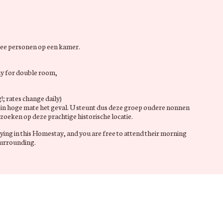
twee personen op een kamer.
ay for double room,
!; rates change daily)
 in hoge mate het geval. U steunt dus deze groep oudere nonnen
zoeken op deze prachtige historische locatie.
ying in this Homestay, and you are free to attend their morning
 surrounding.